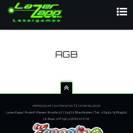
AGB
IMPRESSUM
|
DATENSCHUTZ
|
DOWNLOADS
LazerZapp | Rudolf-Diesel-Straße 27 | 74572 Blaufelden | Tel.: 07953/9784903
| E-Mail:
INFO@LAZERZAPP.DE