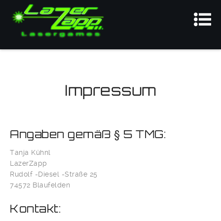
Impressum
Angaben gemäß § 5 TMG:
Tanja Kühnl
LazerZapp
Rudolf -Diesel -Straße 25
74572 Blaufelden
Kontakt: