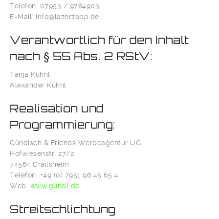
Telefon: 07953 / 9784903
E-Mail: info@lazerzapp.de
Verantwortlich für den Inhalt
nach § 55 Abs. 2 RStV:
Tanja Kühnl
Alexander Kühnl
Realisation und
Programmierung:
Gündisch & Friends Werbeagentur UG
Hofwiesenstr. 27/2
74564 Crailsheim
Telefon: +49 (0) 7951 96 45 65 4
Web:
www.gundf.de
Streitschlichtung